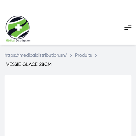
My
My
Pani
account
account
https://medicaldistribution.sn/
>
Produits
>
VESSIE GLACE 28CM