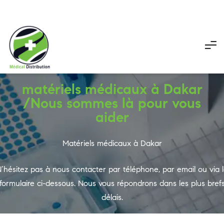
My
My
Pani
account
account
matériels médicaux à Dakar
/Nous sommes là pour vous
aider
Matériels médicaux à Dakar
’hésitez pas à nous contacter par téléphone, par email ou via 
formulaire ci-dessous. Nous vous répondrons dans les plus bref
délais.