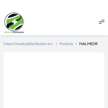
My
My
Pani
account
account
https://medicaldistribution.sn/
>
Produits
>
MALMEDR