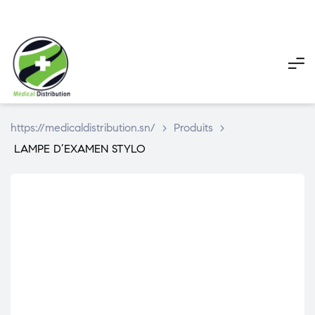
My
My
Pani
account
account
https://medicaldistribution.sn/
>
Produits
>
LAMPE D’EXAMEN STYLO