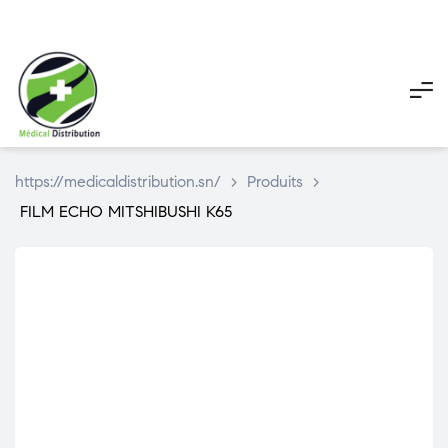
My
My
Pani
account
account
https://medicaldistribution.sn/
>
Produits
>
FILM ECHO MITSHIBUSHI K65