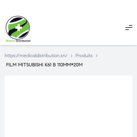
My
My
Pani
account
account
https://medicaldistribution.sn/
>
Produits
>
FILM MITSUBISHI K61 B 110MM*20M