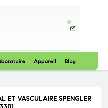
Sample
Services
Shop
Page
0
aboratoire
Appareil
Blog
L ET VASCULAIRE SPENGLER
3301