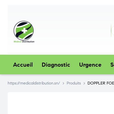
My
My
Pani
account
account
Accueil
Diagnostic
Urgence
S
https://medicaldistribution.sn/
>
Produits
>
DOPPLER FOE