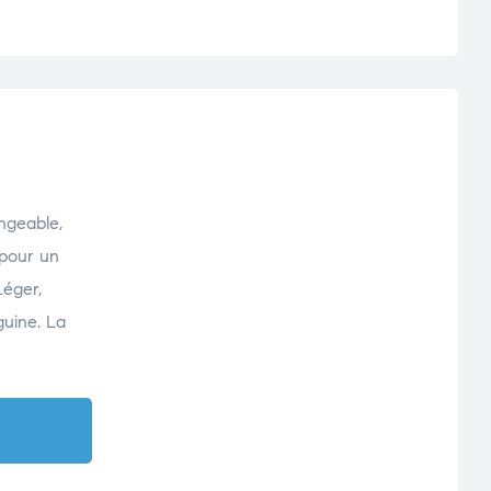
ngeable,
 pour un
Léger,
guine. La