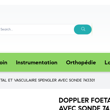
Politique et
er
projection
confidentialité
oin
Instrumentation
Orthopédie
L
TAL ET VASCULAIRE SPENGLER AVEC SONDE 743301
DOPPLER FOETA
AVEC SONDE 74