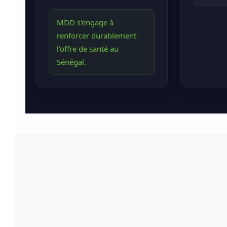
MDD s'engage à
renforcer durablement
l'offre de santé au
Sénégal.