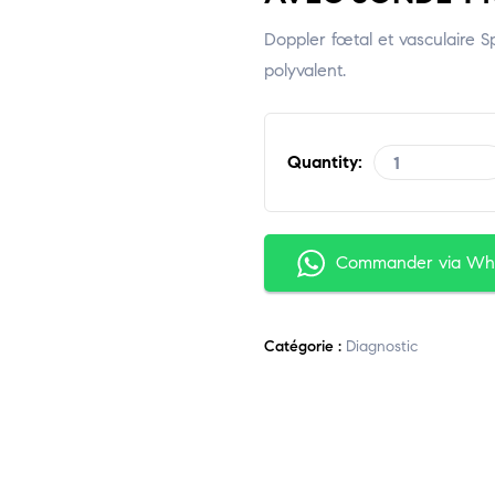
Doppler fœtal et vasculaire S
polyvalent.
Quantity:
Commander via Wh
Catégorie :
Diagnostic