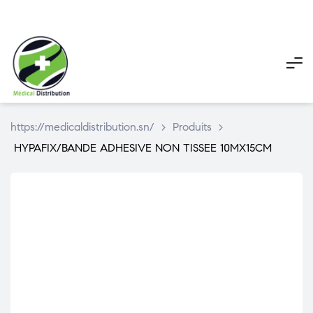
My
My
Pani
account
account
https://medicaldistribution.sn/
>
Produits
>
HYPAFIX/BANDE ADHESIVE NON TISSEE 10MX15CM