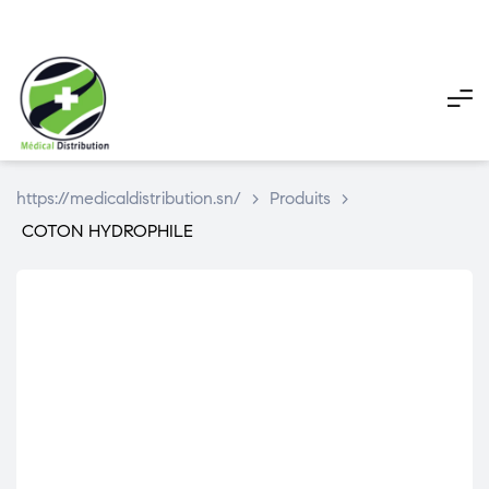
My
My
Pani
account
account
https://medicaldistribution.sn/
>
Produits
>
COTON HYDROPHILE