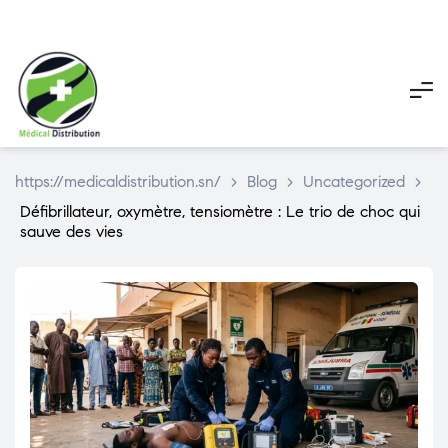
My
My
Pani
account
account
https://medicaldistribution.sn/
>
Blog
>
Uncategorized
>
Défibrillateur, oxymètre, tensiomètre : Le trio de choc qui
sauve des vies