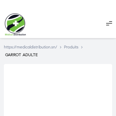
My
My
Pani
account
account
https://medicaldistribution.sn/
>
Produits
>
GARROT ADULTE